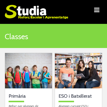
Skip
to
content
Classes
Primària
ESO i Batxillerat
Reforç per alumnes de
Alumnes cursant ESO i