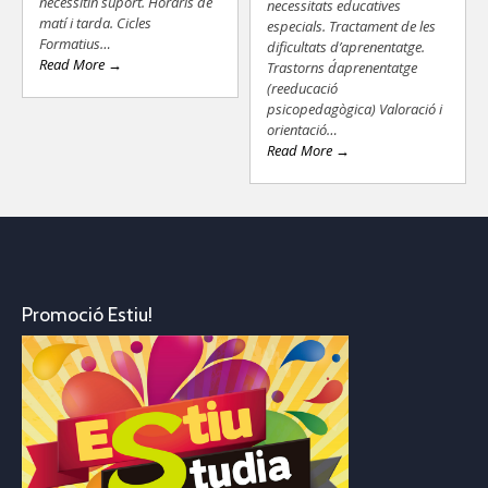
necessitin suport. Horaris de
necessitats educatives
matí i tarda. Cicles
especials. Tractament de les
Formatius…
dificultats d’aprenentatge.
Read More →
Trastorns d´aprenentatge
(reeducació
psicopedagògica) Valoració i
orientació…
Read More →
Promoció Estiu!