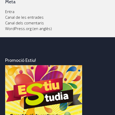
Meta
Entra
Canal de les entrades
Canal dels comentaris
WordPress.org (en anglès)
Promoció Estiu!