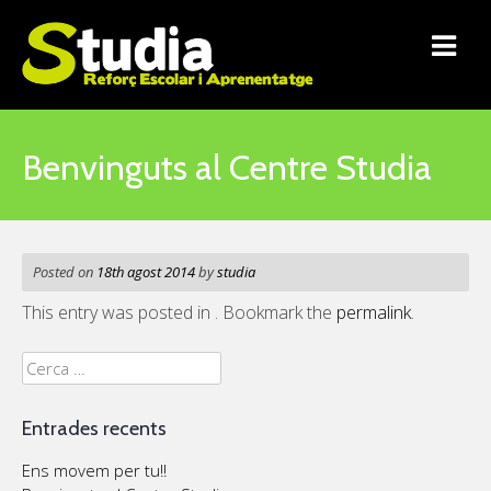
Skip
to
content
Benvinguts al Centre Studia
Posted on
18th agost 2014
by
studia
This entry was posted in . Bookmark the
permalink
.
Cerca:
Entrades recents
Ens movem per tu!!