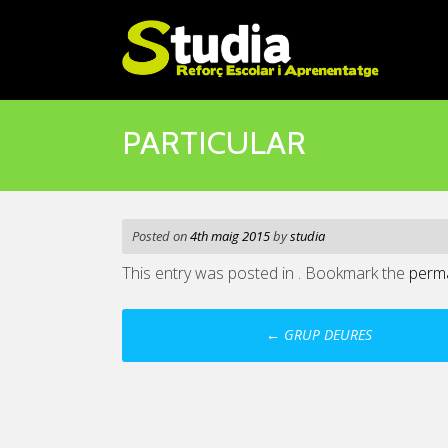
Skip
to
content
PARTICULAR
Posted on
4th maig 2015
by
studia
This entry was posted in . Bookmark the
perma
Post
←
GRUP DEURES
navigation