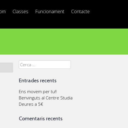
Som
Classes
Funcionament
Contacte
Cerca:
Entrades recents
Ens movem per tu!!
Benvinguts al Centre Studia
Deures a 5€
Comentaris recents